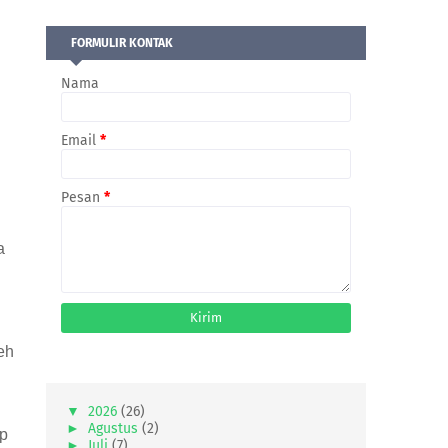
FORMULIR KONTAK
Nama
Email
*
Pesan
*
a
eh
▼
2026
(26)
►
Agustus
(2)
up
►
Juli
(7)