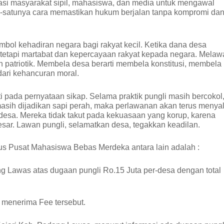
sasi masyarakat sipil, mahasiswa, dan media untuk mengawal
atu-satunya cara memastikan hukum berjalan tanpa kompromi da
mbol kehadiran negara bagi rakyat kecil. Ketika dana desa
tetapi martabat dan kepercayaan rakyat kepada negara. Melaw
n patriotik. Membela desa berarti membela konstitusi, membela
dari kehancuran moral.
i pada pernyataan sikap. Selama praktik pungli masih bercokol
sih dijadikan sapi perah, maka perlawanan akan terus menyal
 desa. Mereka tidak takut pada kekuasaan yang korup, karena
esar. Lawan pungli, selamatkan desa, tegakkan keadilan.
us Pusat Mahasiswa Bebas Merdeka antara lain adalah :
 Lawas atas dugaan pungli Ro.15 Juta per-desa dengan total
 menerima Fee tersebut.