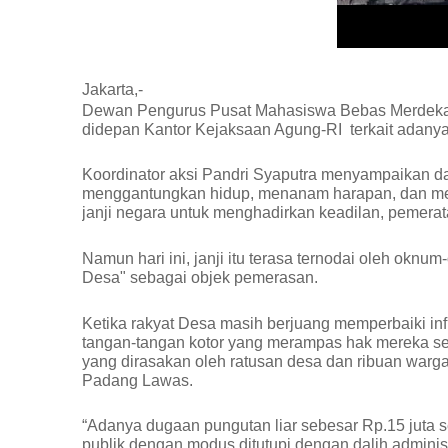
Jakarta,-
Dewan Pengurus Pusat Mahasiswa Bebas Merdeka mel
didepan Kantor Kejaksaan Agung-RI terkait adanya
Koordinator aksi Pandri Syaputra menyampaikan d
menggantungkan hidup, menanam harapan, dan me
janji negara untuk menghadirkan keadilan, pemerat
Namun hari ini, janji itu terasa ternodai oleh oknu
Desa" sebagai objek pemerasan.
Ketika rakyat Desa masih berjuang memperbaiki infra
tangan-tangan kotor yang merampas hak mereka secar
yang dirasakan oleh ratusan desa dan ribuan warg
Padang Lawas.
“Adanya dugaan pungutan liar sebesar Rp.15 juta s
publik dengan modus ditutupi dengan dalih adminis