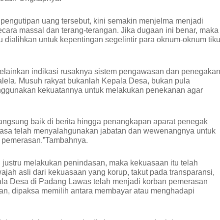
pengutipan uang tersebut, kini semakin menjelma menjadi
ecara massal dan terang-terangan. Jika dugaan ini benar, maka
u dialihkan untuk kepentingan segelintir para oknum-oknum tiku
 melainkan indikasi rusaknya sistem pengawasan dan penegaka
ela. Musuh rakyat bukanlah Kepala Desa, bukan pula
nggunakan kekuatannya untuk melakukan penekanan agar
langsung baik di berita hingga penangkapan aparat penegak
uasa telah menyalahgunakan jabatan dan wewenangnya untuk
n pemerasan.”Tambahnya.
an justru melakukan penindasan, maka kekuasaan itu telah
wajah asli dari kekuasaan yang korup, takut pada transparansi,
pala Desa di Padang Lawas telah menjadi korban pemerasan
anan, dipaksa memilih antara membayar atau menghadapi