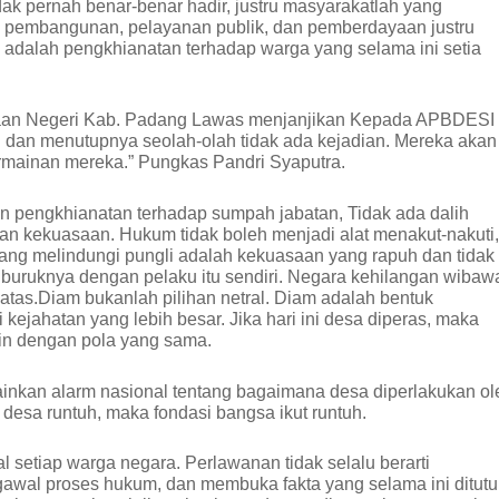
idak pernah benar-benar hadir, justru masyarakatlah yang
 pembangunan, pelayanan publik, dan pemberdayaan justru
adalah pengkhianatan terhadap warga yang selama ini setia
ksaan Negeri Kab. Padang Lawas menjanjikan Kepada APBDESI
 dan menutupnya seolah-olah tidak ada kejadian. Mereka akan
ainan mereka.” Pungkas Pandri Syaputra.
an pengkhianatan terhadap sumpah jabatan, Tidak ada dalih
 kekuasaan. Hukum tidak boleh menjadi alat menakut-nakuti,
yang melindungi pungli adalah kekuasaan yang rapuh dan tidak
 buruknya dengan pelaku itu sendiri. Negara kehilangan wibaw
atas.Diam bukanlah pilihan netral. Diam adalah bentuk
ejahatan yang lebih besar. Jika hari ini desa diperas, maka
ain dengan pola yang sama.
inkan alarm nasional tentang bagaimana desa diperlakukan ol
desa runtuh, maka fondasi bangsa ikut runtuh.
 setiap warga negara. Perlawanan tidak selalu berarti
gawal proses hukum, dan membuka fakta yang selama ini ditut