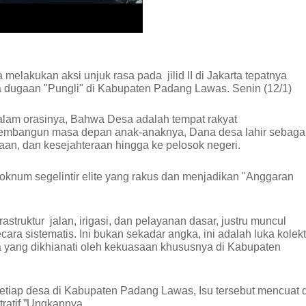
akukan aksi unjuk rasa pada jilid II di Jakarta tepatnya
 dugaan "Pungli" di Kabupaten Padang Lawas. Senin (12/1)
alam orasinya, Bahwa Desa adalah tempat rakyat
mbangun masa depan anak-anaknya, Dana desa lahir sebaga
aan, dan kesejahteraan hingga ke pelosok negeri.
m-oknum segelintir elite yang rakus dan menjadikan "Anggaran
struktur jalan, irigasi, dan pelayanan dasar, justru muncul
a sistematis. Ini bukan sekadar angka, ini adalah luka kolekt
a yang dikhianati oleh kekuasaan khususnya di Kabupaten
etiap desa di Kabupaten Padang Lawas, Isu tersebut mencuat d
tratif.”Ungkapnya.