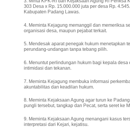
3. Minta KPK-RI dan Kejaksaan Agung RI Periksa K
303 Desa x Rp. 15.000.000 juta per desa Rp. 4.54
Kabupaten Padang Lawas.
4. Meminta Kejagung memanggil dan memeriksa selu
organisasi desa, maupun pejabat terkait.
5. Mendesak aparat penegak hukum menetapkan te
perundang-undangan tanpa tebang pilih.
6. Menuntut perlindungan hukum bagi kepala desa 
intimidasi dan tekanan.
7. Meminta Kejagung membuka informasi perkemba
akuntabilitas dan keadilan hukum.
8. Meminta Kejaksaan Agung agar turun ke Padan
pungli tersebut, tangkap dan Pecat, serta seret ke 
9. Meminta Kejaksaan Agung menangani kasus ters
interpretasi dari Kejari, kejatisu.