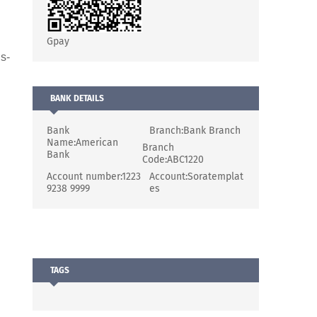
Gpay
s-
BANK DETAILS
n
Bank
Branch:
Bank Branch
Name:
American
Branch
Bank
Code:
ABC1220
Account number:
1223
Account:
Soratemplat
9238 9999
es
TAGS