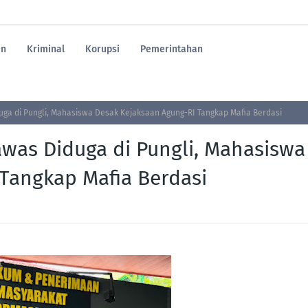
an
Kriminal
Korupsi
Pemerintahan
ga di Pungli, Mahasiswa Desak Kejaksaan Agung-RI Tangkap Mafia Berdasi
was Diduga di Pungli, Mahasiswa
Tangkap Mafia Berdasi