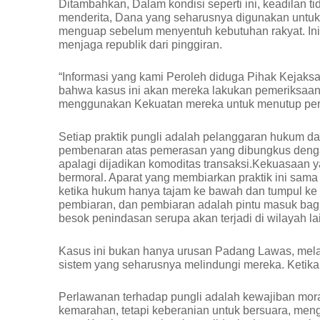
Ditambahkan, Dalam kondisi seperti ini, keadilan t
menderita, Dana yang seharusnya digunakan untuk
menguap sebelum menyentuh kebutuhan rakyat. Ini 
menjaga republik dari pinggiran.
“Informasi yang kami Peroleh diduga Pihak Keja
bahwa kasus ini akan mereka lakukan pemeriksaan
menggunakan Kekuatan mereka untuk menutup perm
Setiap praktik pungli adalah pelanggaran hukum d
pembenaran atas pemerasan yang dibungkus dengan
apalagi dijadikan komoditas transaksi.Kekuasaan 
bermoral. Aparat yang membiarkan praktik ini sama
ketika hukum hanya tajam ke bawah dan tumpul ke 
pembiaran, dan pembiaran adalah pintu masuk bagi k
besok penindasan serupa akan terjadi di wilayah l
Kasus ini bukan hanya urusan Padang Lawas, mela
sistem yang seharusnya melindungi mereka. Ketika 
Perlawanan terhadap pungli adalah kewajiban moral
kemarahan, tetapi keberanian untuk bersuara, men