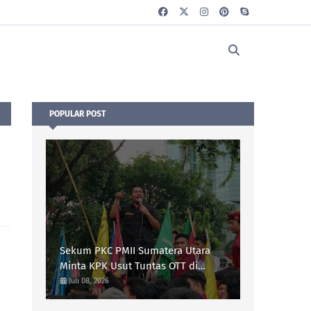
POPULAR POST
Sekum PKC PMII Sumatera Utara
Minta KPK Usut Tuntas OTT di
Langkat dan Telusuri Peran Pejabat
Juli 08, 2026
PUTR Langkat Tahun 2025