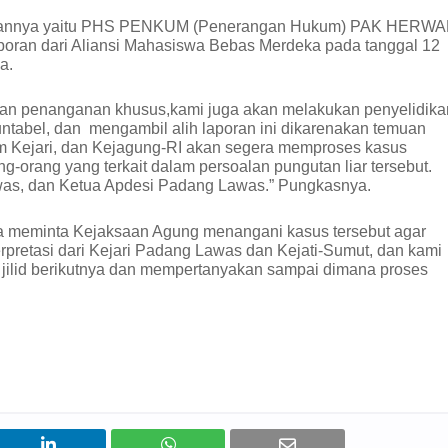
akilannya yaitu PHS PENKUM (Penerangan Hukum) PAK HERW
ran dari Aliansi Mahasiswa Bebas Merdeka pada tanggal 12
a.
kan penanganan khusus,kami juga akan melakukan penyelidika
untabel, dan mengambil alih laporan ini dikarenakan temuan
um Kejari, dan Kejagung-RI akan segera memproses kasus
g-orang yang terkait dalam persoalan pungutan liar tersebut.
was, dan Ketua Apdesi Padang Lawas.” Pungkasnya.
meminta Kejaksaan Agung menangani kasus tersebut agar
rpretasi dari Kejari Padang Lawas dan Kejati-Sumut, dan kami
a jilid berikutnya dan mempertanyakan sampai dimana proses