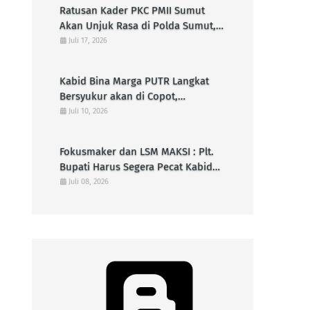
Ratusan Kader PKC PMII Sumut
Akan Unjuk Rasa di Polda Sumut,
Desak Usut Tuntas Kasus Ganja 6,8
Juli 17, 2026
Kilo di Lapas Kelas IIB Kota
Padangsidimpuan
Kabid Bina Marga PUTR Langkat
Bersyukur akan di Copot,
Benarkah?
Juli 10, 2026
Fokusmaker dan LSM MAKSI : Plt.
Bupati Harus Segera Pecat Kabid
Bina Marga Dinas PUTR Langkat !
Juli 08, 2026