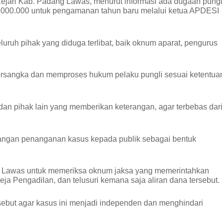
ejari Kab. Padang Lawas, menurut informasi ada dugaan pungl
5.000.000 untuk pengamanan tahun baru melalui ketua APDESI
ruh pihak yang diduga terlibat, baik oknum aparat, pengurus
rsangka dan memproses hukum pelaku pungli sesuai ketentua
dan pihak lain yang memberikan keterangan, agar terbebas dar
ngan penanganan kasus kepada publik sebagai bentuk
g Lawas untuk memeriksa oknum jaksa yang memerintahkan
Meja Pengadilan, dan telusuri kemana saja aliran dana tersebut.
ebut agar kasus ini menjadi independen dan menghindari