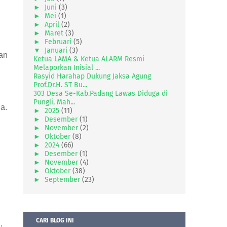
►
Juni
(3)
n
►
Mei
(1)
►
April
(2)
►
Maret
(3)
►
Februari
(5)
▼
Januari
(3)
an
Ketua LAMA & Ketua ALARM Resmi
Melaporkan Inisial ...
Rasyid Harahap Dukung Jaksa Agung
Prof.Dr.H. ST Bu...
303 Desa Se-Kab.Padang Lawas Diduga di
,
Pungli, Mah...
a.
►
2025
(11)
►
Desember
(1)
►
November
(2)
►
Oktober
(8)
►
2024
(66)
►
Desember
(1)
►
November
(4)
►
Oktober
(38)
►
September
(23)
CARI BLOG INI