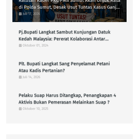
Ratusan Kader PKC PMII Sumut Akan Unjuk Rasa
di Polda Sumut, Desak Usut Tuntas Kasus Ganja
6,8 Kilo di Lapas Kelas IIB Kota
Juli 17, 2026
Padangsidimpuan
Pj.Bupati Langkat Sambut Kunjungan Datuk
Kedah Malaysia: Pererat Kolaborasi Antar
Bangsa melalui Silaturahmi
Oktober 01, 2024
Plt. Bupati Langkat Sang Penyelamat Petani
Atau Kadis Pertanian?
Juli 14, 2026
Pelaku Suap Harus Ditangkap, Penangkapan 4
Aktivis Bukan Pemerasan Melainkan Suap ?
Oktober 10, 2025