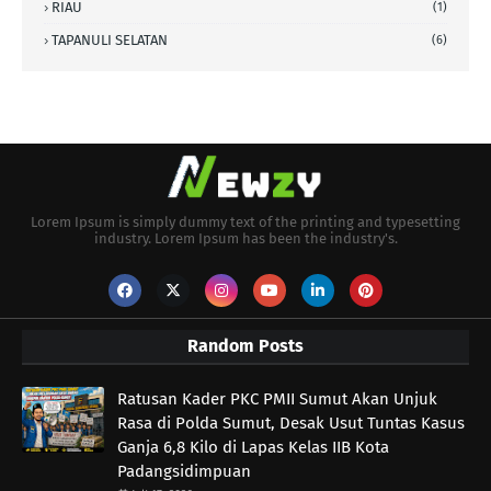
RIAU
(1)
TAPANULI SELATAN
(6)
Lorem Ipsum is simply dummy text of the printing and typesetting
industry. Lorem Ipsum has been the industry's.
Random Posts
Ratusan Kader PKC PMII Sumut Akan Unjuk
Rasa di Polda Sumut, Desak Usut Tuntas Kasus
Ganja 6,8 Kilo di Lapas Kelas IIB Kota
Padangsidimpuan