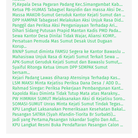
Pj.Kepala Desa Pagaran Padang Kec.Simangambat Kab....
Ketua PB-HUMAS Tabagsel Rasyidin dan massa Aksi De...
Massa MAKOR-Sumut Geruduk Kantor Kejati Sumut dan ...
DPP HAMPAR Tabagasel Melakukan Aksi Unjuk Rasa Did...
Panggil dan Periksa Aksi Penganiayaan Terhadap Ari...
Dihari Sidang Putusan Prapid Mantan Kadis PMD Pada...
Sewa Kantor Desa Dinilai Tidak Wajar, Aliansi KOMP...
Persatuan Pemuda Mas Sumut Desak Usut Dugaan
Korup...
BNNP Sumut diminta FAMSU Segera ke Kantor Bawaslu ...
Mahasiswa Unjuk Rasa di Kejati Sumut Terkait Sewa ...
APK-Sumut Geruduk Kejati Sumut dan Bawaslu Sumut,...
Syaiful Ritonga Ketua Umum DPP SEMPAK Sumut
bersam...
Kejari Padang Lawas diharap Atensinya Terhadap Kas...
LSM MAKSI Minta Kejatisu Periksa Dana Desa / ADD D...
Rahmad Siregar: Periksa Pekerjaan Pembangunan Kant...
Kapolda Riau Diminta Tidak Tutup Mata atas Marakny...
PW HIMMAH SUMUT Melaksanakan Aksi di Kejatisu Soro...
SOMASI-SUMUT Unras Minta Kejati Sumut Tindak Tegas...
KPU Langkat Laksanakan Pemeriksaan Kesehatan Bakal...
Pasangan SATRIA (Syah Afandin-Tiorita Br Surbakti)...
Jadi yang Pertama,Pasangan Iskandar Sugito Dan Adl...
KPU Langkat Resmi Buka Pendaftaran Pasangan Calon ...