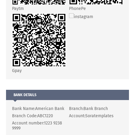
Paytm
PhonePe
instagram
Gpay
BANK DETAILS
Bank Name:
American Bank
Branch:
Bank Branch
Branch Code:
ABC1220
Account:
Soratemplates
Account number:
1223 9238
9999