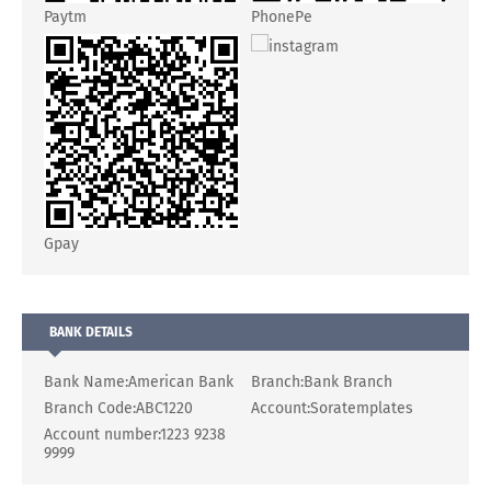
Paytm
PhonePe
instagram
Gpay
BANK DETAILS
Bank Name:
American Bank
Branch:
Bank Branch
Branch Code:
ABC1220
Account:
Soratemplates
Account number:
1223 9238
9999