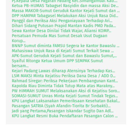
Pj.Kepala Desa Pagaran Padang Kec.Simangambat Kab....
Ketua PB-HUMAS Tabagsel Rasyidin dan massa Aksi De...
Massa MAKOR-Sumut Geruduk Kantor Kejati Sumut dan ...
DPP HAMPAR Tabagasel Melakukan Aksi Unjuk Rasa Did...
Panggil dan Periksa Aksi Penganiayaan Terhadap Ari...
Dihari Sidang Putusan Prapid Mantan Kadis PMD Pada...
Sewa Kantor Desa Dinilai Tidak Wajar, Aliansi KOMP...
Persatuan Pemuda Mas Sumut Desak Usut Dugaan
Korup...
BNNP Sumut diminta FAMSU Segera ke Kantor Bawaslu ...
Mahasiswa Unjuk Rasa di Kejati Sumut Terkait Sewa ...
APK-Sumut Geruduk Kejati Sumut dan Bawaslu Sumut,...
Syaiful Ritonga Ketua Umum DPP SEMPAK Sumut
bersam...
Kejari Padang Lawas diharap Atensinya Terhadap Kas...
LSM MAKSI Minta Kejatisu Periksa Dana Desa / ADD D...
Rahmad Siregar: Periksa Pekerjaan Pembangunan Kant...
Kapolda Riau Diminta Tidak Tutup Mata atas Marakny...
PW HIMMAH SUMUT Melaksanakan Aksi di Kejatisu Soro...
SOMASI-SUMUT Unras Minta Kejati Sumut Tindak Tegas...
KPU Langkat Laksanakan Pemeriksaan Kesehatan Bakal...
Pasangan SATRIA (Syah Afandin-Tiorita Br Surbakti)...
Jadi yang Pertama,Pasangan Iskandar Sugito Dan Adl...
KPU Langkat Resmi Buka Pendaftaran Pasangan Calon ...