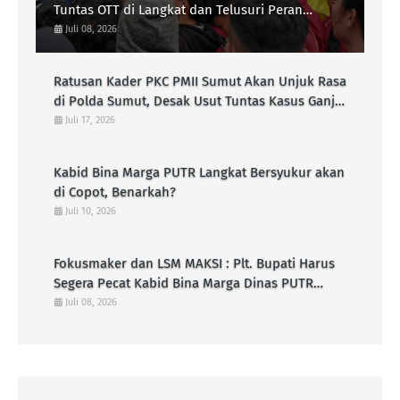
Tuntas OTT di Langkat dan Telusuri Peran
Pejabat PUTR Langkat Tahun 2025
Juli 08, 2026
Ratusan Kader PKC PMII Sumut Akan Unjuk Rasa
di Polda Sumut, Desak Usut Tuntas Kasus Ganja
6,8 Kilo di Lapas Kelas IIB Kota
Juli 17, 2026
Padangsidimpuan
Kabid Bina Marga PUTR Langkat Bersyukur akan
di Copot, Benarkah?
Juli 10, 2026
Fokusmaker dan LSM MAKSI : Plt. Bupati Harus
Segera Pecat Kabid Bina Marga Dinas PUTR
Langkat !
Juli 08, 2026