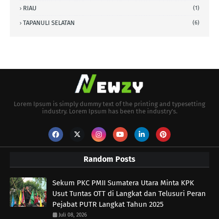
RIAU
(1)
TAPANULI SELATAN
(6)
Lorem Ipsum is simply dummy text of the printing and typesetting
industry. Lorem Ipsum has been the industry's.
Random Posts
Sekum PKC PMII Sumatera Utara Minta KPK
Usut Tuntas OTT di Langkat dan Telusuri Peran
Pejabat PUTR Langkat Tahun 2025
Juli 08, 2026